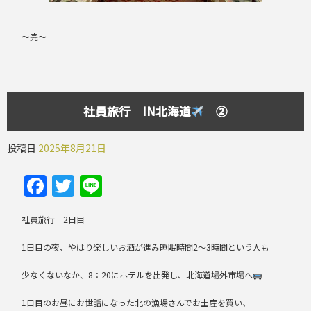
～完～
社員旅行 IN北海道
②
投稿日
2025年8月21日
Facebook
Twitter
Line
社員旅行 2日目
1日目の夜、やはり楽しいお酒が進み睡眠時間2～3時間という人も
少なくないなか、8：20にホテルを出発し、北海道場外市場へ
1日目のお昼にお世話になった北の漁場さんでお土産を買い、