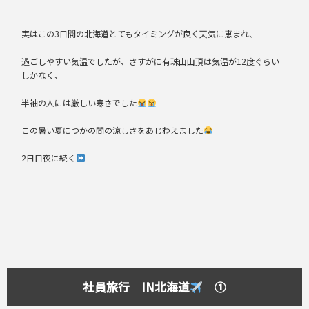
実はこの3日間の北海道とてもタイミングが良く天気に恵まれ、
過ごしやすい気温でしたが、さすがに有珠山山頂は気温が12度ぐらい
しかなく、
半袖の人には厳しい寒さでした
この暑い夏につかの間の涼しさをあじわえました
2日目夜に続く
社員旅行 IN北海道
①