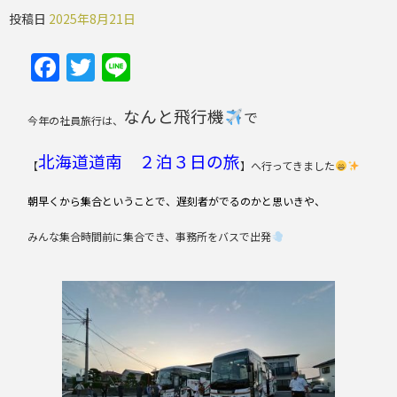
投稿日
2025年8月21日
Facebook
Twitter
Line
なんと飛行機
で
今年の社員旅行は、
北海道道南 ２泊３日の旅
【
】へ行ってきました
朝早くから集合ということで、遅刻者がでるのかと思いきや、
みんな集合時間前に集合でき、事務所をバスで出発