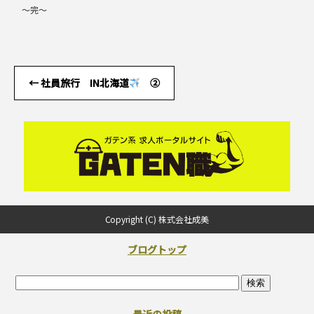
～完～
←
社員旅行 IN北海道
②
Copyright (C) 株式会社成美
ブログトップ