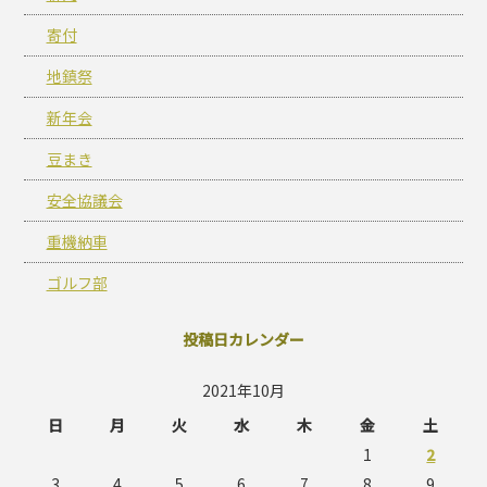
寄付
地鎮祭
新年会
豆まき
安全協議会
重機納車
ゴルフ部
投稿日カレンダー
2021年10月
日
月
火
水
木
金
土
1
2
3
4
5
6
7
8
9