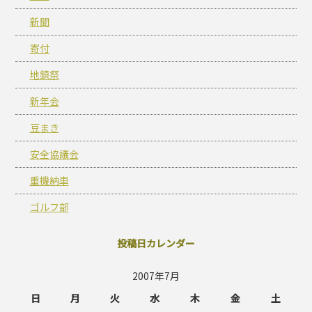
新聞
寄付
地鎮祭
新年会
豆まき
安全協議会
重機納車
ゴルフ部
投稿日カレンダー
2007年7月
日
月
火
水
木
金
土