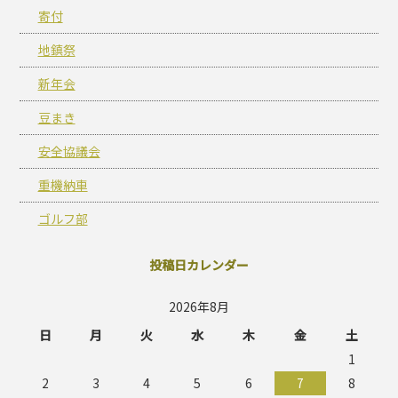
寄付
地鎮祭
新年会
豆まき
安全協議会
重機納車
ゴルフ部
投稿日カレンダー
2026年8月
日
月
火
水
木
金
土
1
2
3
4
5
6
7
8