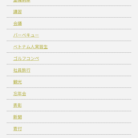
講習
会議
バーベキュー
ベトナム人実習生
ゴルフコンペ
社員旅行
観光
忘年会
表彰
新聞
寄付