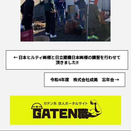
←
日本ヒルティ㈱様と日立建機日本㈱様の講習を行わせて
頂きました!!
令和4年度 株式会社成美 忘年会
→