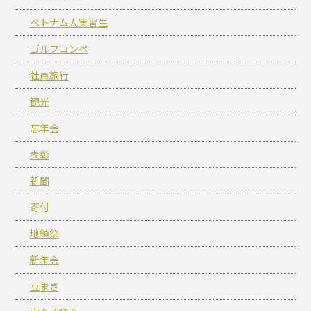
ベトナム人実習生
ゴルフコンペ
社員旅行
観光
忘年会
表彰
新聞
寄付
地鎮祭
新年会
豆まき