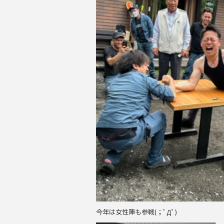
今年は女性陣も参戦(；ﾟДﾟ)