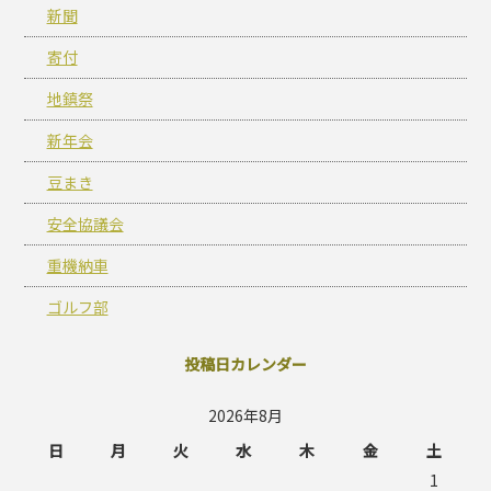
新聞
寄付
地鎮祭
新年会
豆まき
安全協議会
重機納車
ゴルフ部
投稿日カレンダー
2026年8月
日
月
火
水
木
金
土
1