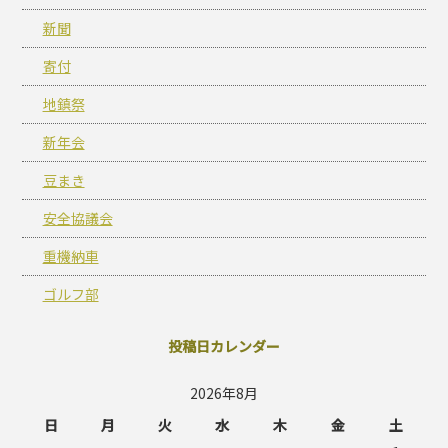
新聞
寄付
地鎮祭
新年会
豆まき
安全協議会
重機納車
ゴルフ部
投稿日カレンダー
2026年8月
日
月
火
水
木
金
土