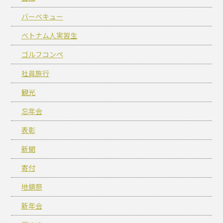
バーベキュー
ベトナム人実習生
ゴルフコンペ
社員旅行
観光
忘年会
表彰
新聞
寄付
地鎮祭
新年会