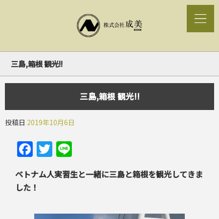
三島,箱根 観光!!
三島,箱根 観光!!
投稿日
2019年10月6日
Facebook
Twitter
Line
ベトナム人実習生と一緒に三島と箱根を観光してきま
した！