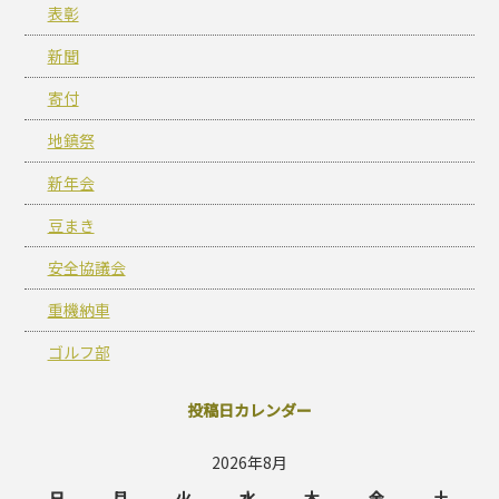
表彰
新聞
寄付
地鎮祭
新年会
豆まき
安全協議会
重機納車
ゴルフ部
投稿日カレンダー
2026年8月
日
月
火
水
木
金
土