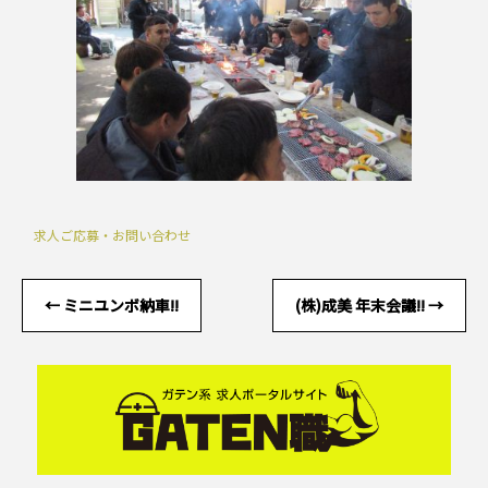
求人ご応募・お問い合わせ
←
ミニユンボ納車!!
(株)成美 年末会議!!
→