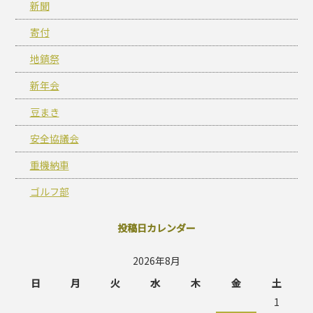
新聞
寄付
地鎮祭
新年会
豆まき
安全協議会
重機納車
ゴルフ部
投稿日カレンダー
2026年8月
日
月
火
水
木
金
土
1